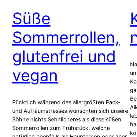
Süße
Sommerrollen,
glutenfrei und
Na
vegan
un
Ka
ga
Be
Pünktlich während des allergrößten Pack-
Al
und Aufräumstresses wünschten sich unsere
le
Söhne nichts Sehnlicheres als diese süßen
ha
Sommerrollen zum Frühstück, welche
kö
natürlich ebenfalls als Hauptessen oder aber