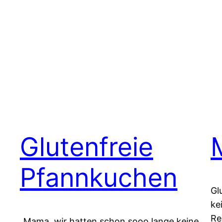
Glutenfreie
Pfannkuchen
Gl
ke
Re
„Mama, wir hatten schon sooo lange keine