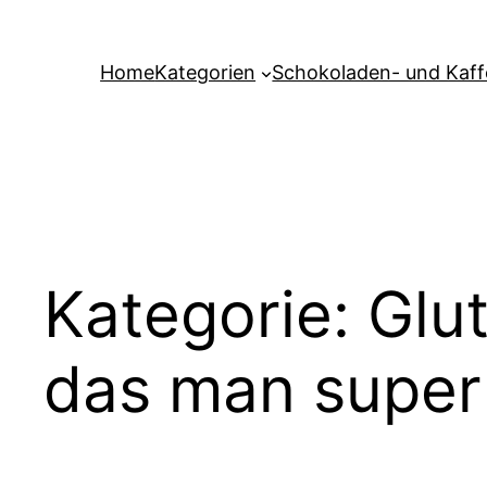
Zum
Inhalt
Home
Kategorien
Schokoladen- und Kaf
springen
Kategorie:
Glu
das man super