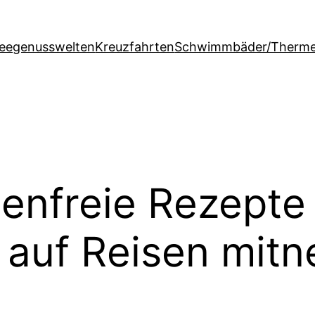
feegenusswelten
Kreuzfahrten
Schwimmbäder/Therm
tenfreie Rezepte 
 auf Reisen mit