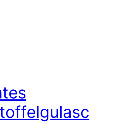
tes
toffelgulasc