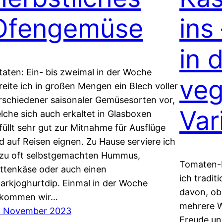
Ofengemüse
ins
in 
taten: Ein- bis zweimal in der Woche
veg
reite ich in großen Mengen ein Blech voller
rschiedener saisonaler Gemüsesorten vor,
Var
lche sich auch erkaltet in Glasboxen
füllt sehr gut zur Mitnahme für Ausflüge
d auf Reisen eignen. Zu Hause serviere ich
zu oft selbstgemachten Hummus,
Tomaten-F
ttenkäse oder auch einen
ich tradit
arkjoghurtdip. Einmal in der Woche
davon, ob
kommen wir…
mehrere W
. November 2023
Freude un