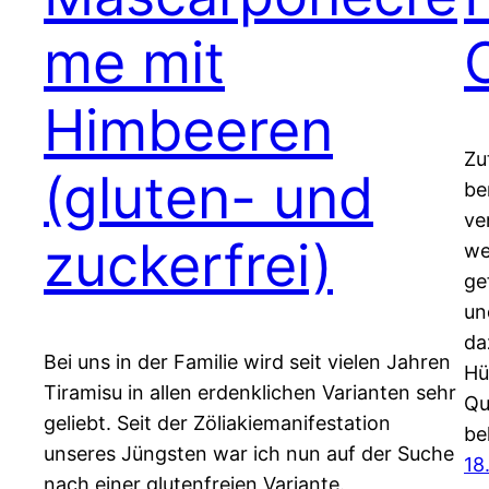
me mit
Himbeeren
Zu
(gluten- und
be
ve
zuckerfrei)
we
ge
un
da
Bei uns in der Familie wird seit vielen Jahren
Hü
Tiramisu in allen erdenklichen Varianten sehr
Qu
geliebt. Seit der Zöliakiemanifestation
be
unseres Jüngsten war ich nun auf der Suche
18
nach einer glutenfreien Variante.