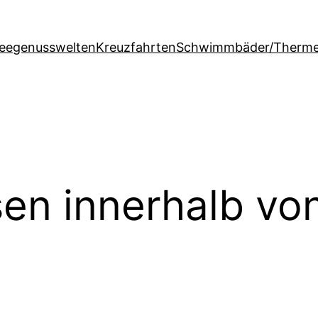
feegenusswelten
Kreuzfahrten
Schwimmbäder/Therm
sen innerhalb vo