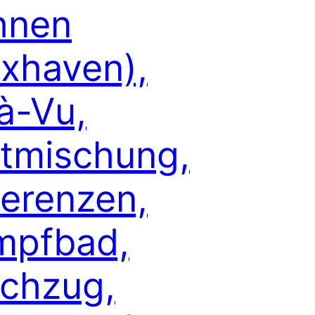
hnen
xhaven),
à-Vu,
tmischung,
ferenzen,
mpfbad,
chzug,