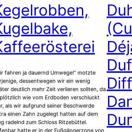
Kegelrobben,
Du
Kugelbake,
(Cu
Kaffeerösterei
Déj
Duf
ir fahren ja dauernd Umwege!“ motzte
Dif
rjenige, dessentwegen wir ein wenig
äter deutlich mehr Zeit verlieren sollten, da
Da
 plötzlich wie vom Erdboden verschluckt
r, als wir aufgrund seiner Beschwerde
Dur
tra einen Zahn zugelegt hatten auf dem
g radelnd zum Schloss Ritzebüttel.
fenbar hatte er in der Fußgängerzone von