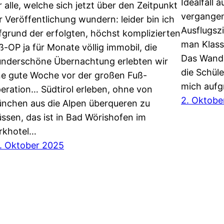
Idealfall
r alle, welche sich jetzt über den Zeitpunkt
vergangen
r Veröffentlichung wundern: leider bin ich
Ausflugszi
fgrund der erfolgten, höchst komplizierten
man Klassl
ß-OP ja für Monate völlig immobil, die
Das Wande
nderschöne Übernachtung erlebten wir
die Schül
ne gute Woche vor der großen Fuß-
mich auf
eration… Südtirol erleben, ohne von
2. Oktobe
nchen aus die Alpen überqueren zu
ssen, das ist in Bad Wörishofen im
rkhotel…
. Oktober 2025