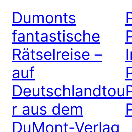
Dumonts
fantastische
Rätselreise –
I
auf
Deutschlandtou
r aus dem
DuMont-Verlag