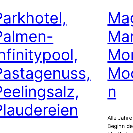
Parkhotel,
Mag
Palmen-
Mar
nfinitypool,
Mo
Pastagenuss,
Moo
Peelingsalz,
n
Plaudereien
Alle Jahre
Beginn de