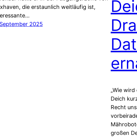
Dei
xhaven, die erstaunlich weitläufig ist,
teressante…
Dra
 September 2025
Dat
ern
„Wie wird
Deich kur
Recht unse
vorbeirad
Mährobote
großen Dei