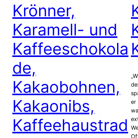
Krönner,
Karamell- und
Kaffeeschokola
de,
„W
Kakaobohnen,
de
sp
Kakaonibs,
er
wa
Kaffeehaustrad
ex
We
Of