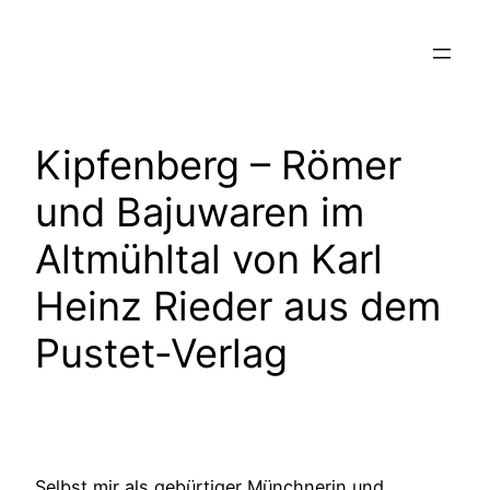
Zum
Inhalt
springen
Kipfenberg – Römer
und Bajuwaren im
Altmühltal von Karl
Heinz Rieder aus dem
Pustet-Verlag
Selbst mir als gebürtiger Münchnerin und