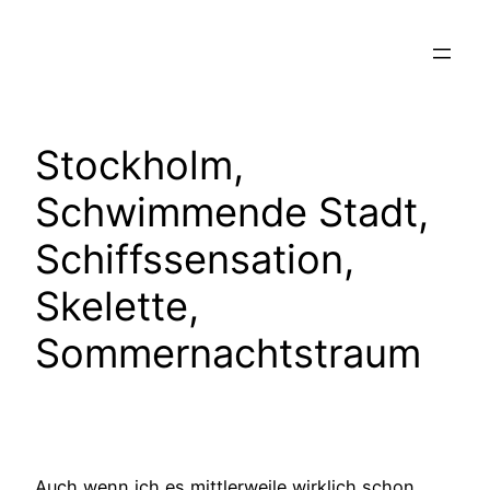
Zum
Inhalt
springen
Stockholm,
Schwimmende Stadt,
Schiffssensation,
Skelette,
Sommernachtstraum
Auch wenn ich es mittlerweile wirklich schon