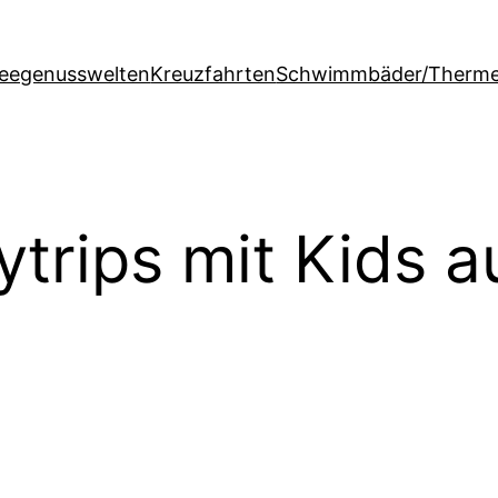
feegenusswelten
Kreuzfahrten
Schwimmbäder/Therm
ytrips mit Kids