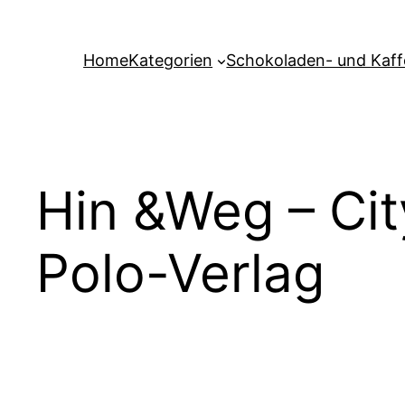
Zum
Inhalt
Home
Kategorien
Schokoladen- und Kaf
springen
Hin &Weg – Cit
Polo-Verlag