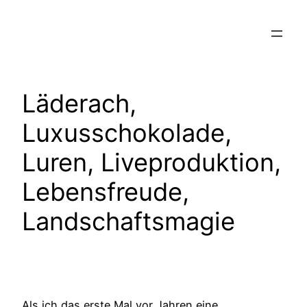
Zum
Inhalt
springen
Läderach,
Luxusschokolade,
Luren, Liveproduktion,
Lebensfreude,
Landschaftsmagie
Als ich das erste Mal vor Jahren eine