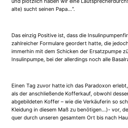
und plötzlich haben wir eine Lautsprecherdurch
alte) sucht seinen Papa…“.
Das einzig Positive ist, dass die Insulinpumpenf
zahlreicher Formulare geordert hatte, die jedo
immerhin mit dem Schicken der Ersatzpumpe zügi
Insulinpumpe, bei der allerdings noch alle Basa
Einen Tag zuvor hatte ich das Paradoxon erlebt,
als der anschließende Kofferkauf, obwohl desse
abgebildeten Koffer – wie die Verkäuferin so s
Kleidung in diesem Maß zu benötigen…)- vor, d
quer durch unseren gesamtem Ort bis nach Haus