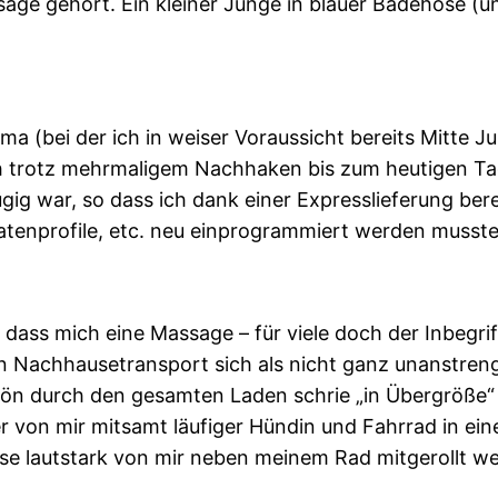
sage gehört. Ein kleiner Junge in blauer Badehose (
irma (bei der ich in weiser Voraussicht bereits Mitt
ch trotz mehrmaligem Nachhaken bis zum heutigen Tag
g war, so dass ich dank einer Expresslieferung berei
lratenprofile, etc. neu einprogrammiert werden musst
 dass mich eine Massage – für viele doch der Inbegrif
n Nachhausetransport sich als nicht ganz unanstren
chön durch den gesamten Laden schrie „in Übergröße“ 
er von mir mitsamt läufiger Hündin und Fahrrad in
e lautstark von mir neben meinem Rad mitgerollt w