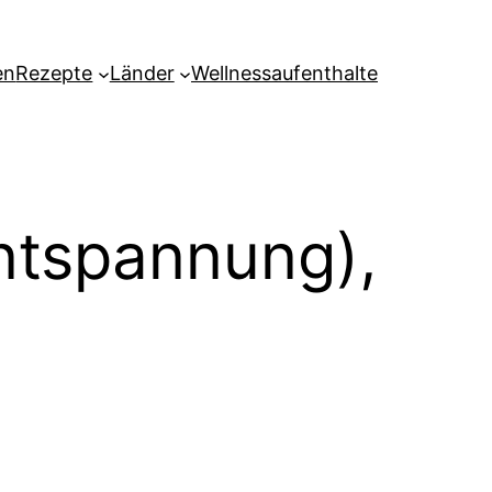
en
Rezepte
Länder
Wellnessaufenthalte
ntspannung),