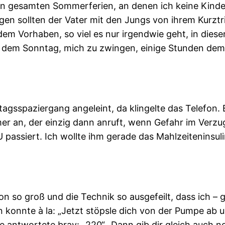
den gesamten Sommerferien, an denen ich keine Kinde
gen sollten der Vater mit den Jungs von ihrem Kurz
m Vorhaben, so viel es nur irgendwie geht, in diese
em Sonntag, mich zu zwingen, einige Stunden dem vo
agsspaziergang angeleint, da klingelte das Telefon. 
r an, der einzig dann anruft, wenn Gefahr im Verzug
 passiert. Ich wollte ihm gerade das Mahlzeiteninsul
on so groß und die Technik so ausgefeilt, dass ich – 
 konnte à la: „Jetzt stöpsle dich von der Pumpe ab u
e antwortete brav: „220“ „Dann gib dir gleich auch n