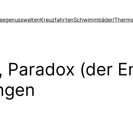
feegenusswelten
Kreuzfahrten
Schwimmbäder/Therm
, Paradox (der E
ungen