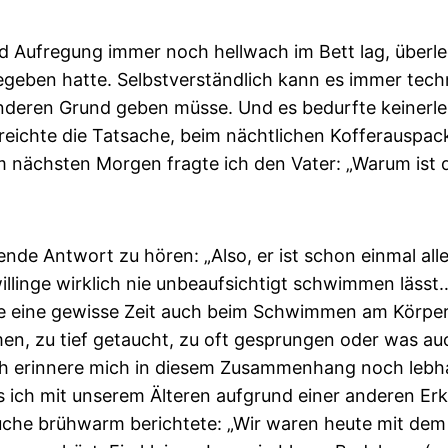
d Aufregung immer noch hellwach im Bett lag, überlegt
gegeben hatte. Selbstverständlich kann es immer tec
 anderen Grund geben müsse. Und es bedurfte keinerlei
eichte die Tatsache, beim nächtlichen Kofferauspacke
m nächsten Morgen fragte ich den Vater: „Warum is
de Antwort zu hören: „Also, er ist schon einmal alle
illinge wirklich nie unbeaufsichtigt schwimmen lässt
eine gewisse Zeit auch beim Schwimmen am Körper fu
, zu tief getaucht, zu oft gesprungen oder was auch
. Ich erinnere mich in diesem Zusammenhang noch leb
 als ich mit unserem Älteren aufgrund einer anderen 
uche brühwarm berichtete: „Wir waren heute mit dem