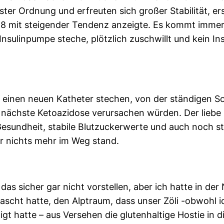
ter Ordnung und erfreuten sich großer Stabilität, ers
28 mit steigender Tendenz anzeigte. Es kommt immer
e Insulinpumpe steche, plötzlich zuschwillt und kein 
 einen neuen Katheter stechen, von der ständigen S
nächste Ketoazidose verursachen würden. Der liebe G
undheit, stabile Blutzuckerwerte und auch noch st
r nichts mehr im Weg stand.
as sicher gar nicht vorstellen, aber ich hatte in d
scht hatte, den Alptraum, dass unser Zöli -obwohl i
t hatte – aus Versehen die glutenhaltige Hostie in d