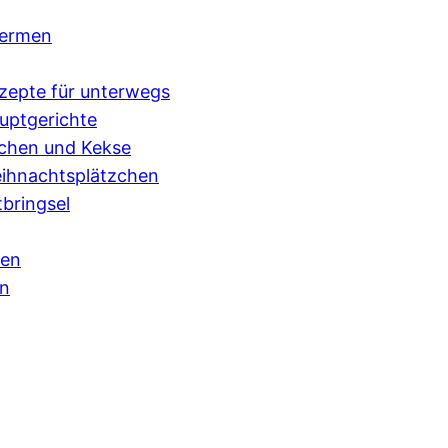
ermen
ezepte für unterwegs
auptgerichte
uchen und Kekse
eihnachtsplätzchen
tbringsel
ien
en