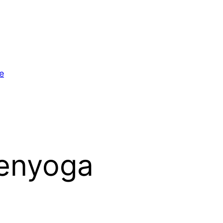
e
denyoga