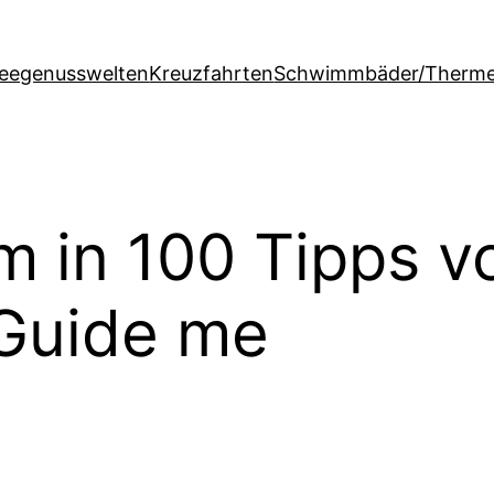
feegenusswelten
Kreuzfahrten
Schwimmbäder/Therm
m in 100 Tipps v
 Guide me