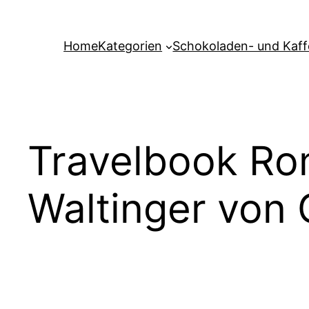
Zum
Inhalt
Home
Kategorien
Schokoladen- und Kaf
springen
Travelbook Ro
Waltinger von