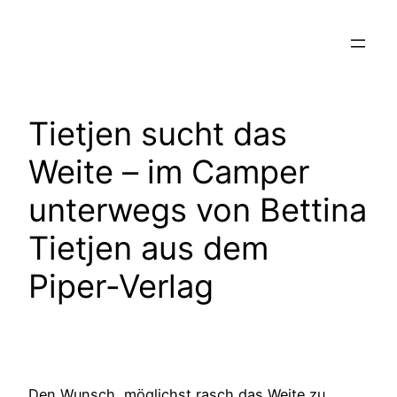
Zum
Inhalt
springen
Tietjen sucht das
Weite – im Camper
unterwegs von Bettina
Tietjen aus dem
Piper-Verlag
Den Wunsch, möglichst rasch das Weite zu