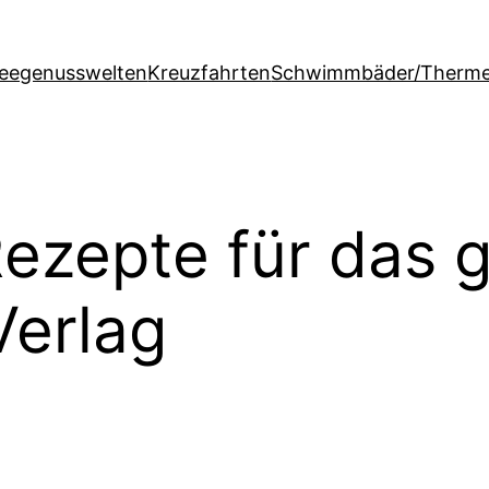
feegenusswelten
Kreuzfahrten
Schwimmbäder/Therm
ezepte für das g
Verlag