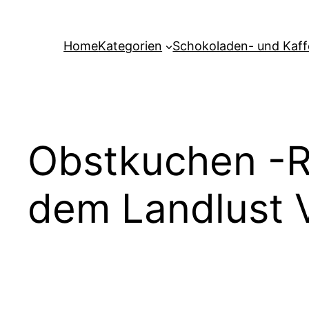
Zum
Inhalt
Home
Kategorien
Schokoladen- und Kaf
springen
Obstkuchen -R
dem Landlust 