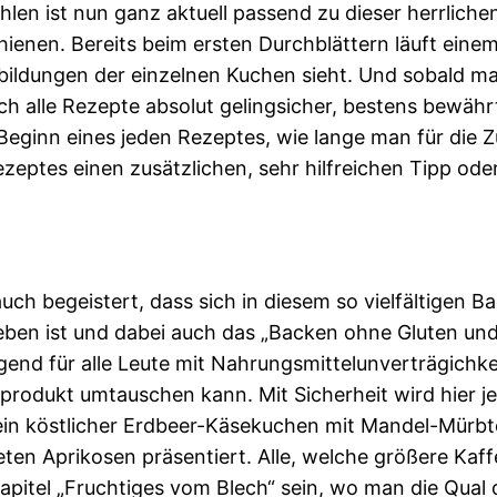
en ist nun ganz aktuell passend zu dieser herrliche
hienen. Bereits beim ersten Durchblättern läuft ei
bildungen der einzelnen Kuchen sieht. Und sobald ma
ch alle Rezepte absolut gelingsicher, bestens bewäh
 Beginn eines jeden Rezeptes, wie lange man für die 
ptes einen zusätzlichen, sehr hilfreichen Tipp oder 
uch begeistert, dass sich in diesem so vielfältigen
eben ist und dabei auch das „Backen ohne Gluten und
end für alle Leute mit Nahrungsmittelunverträgichkei
rodukt umtauschen kann. Mit Sicherheit wird hier je
ein köstlicher Erdbeer-Käsekuchen mit Mandel-Mürb
en Aprikosen präsentiert. Alle, welche größere Ka
itel „Fruchtiges vom Blech“ sein, wo man die Qual 