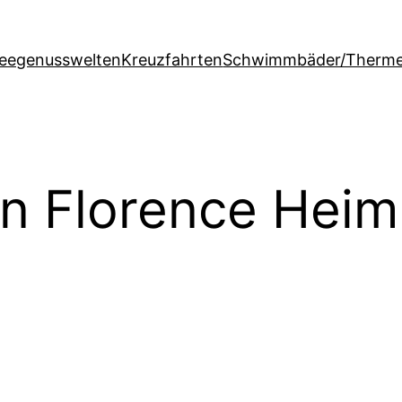
feegenusswelten
Kreuzfahrten
Schwimmbäder/Therm
on Florence Heim
g