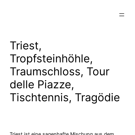
Zum
Inhalt
springen
Triest,
Tropfsteinhöhle,
Traumschloss, Tour
delle Piazze,
Tischtennis, Tragödie
Triest ist eine sagenhafte Mischung aus dem