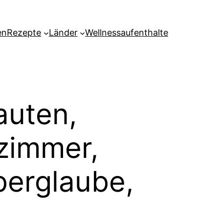
en
Rezepte
Länder
Wellnessaufenthalte
auten,
zimmer,
erglaube,