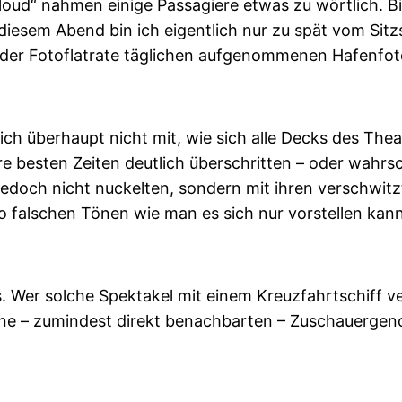
 loud“ nahmen einige Passagiere etwas zu wörtlich. B
 diesem Abend bin ich eigentlich nur zu spät vom S
 der Fotoflatrate täglichen aufgenommenen Hafenfot
ch überhaupt nicht mit, wie sich alle Decks des The
e besten Zeiten deutlich überschritten – oder wahrsc
 jedoch nicht nuckelten, sondern mit ihren verschwit
 falschen Tönen wie man es sich nur vorstellen kann
. Wer solche Spektakel mit einem Kreuzfahrtschiff ve
ne – zumindest direkt benachbarten – Zuschauergeno