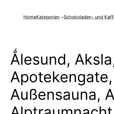
Zum
Inhalt
Home
Kategorien
Schokoladen- und Kaf
springen
Ǻlesund, Aksla
Apotekengate,
Außensauna, A
Alptraumnacht