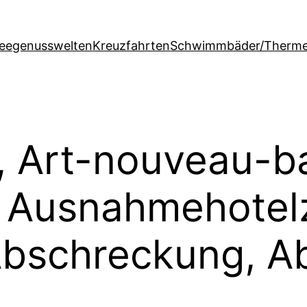
feegenusswelten
Kreuzfahrten
Schwimmbäder/Therm
, Art-nouveau-b
 Ausnahmehotel
bschreckung, Ab